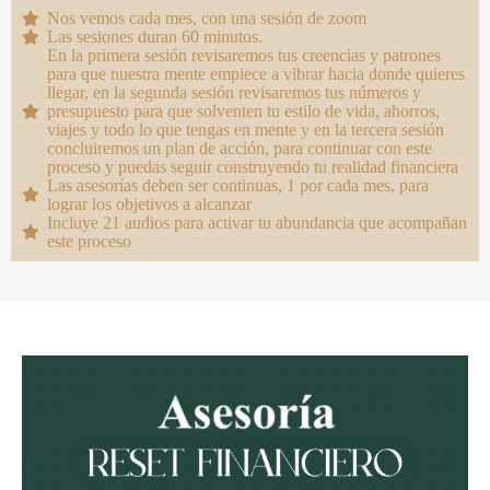
Nos vemos cada mes, con una sesión de zoom
Las sesiones duran 60 minutos.
En la primera sesión revisaremos tus creencias y patrones
para que nuestra mente empiece a vibrar hacia donde quieres
llegar, en la segunda sesión revisaremos tus números y
presupuesto para que solventen tu estilo de vida, ahorros,
viajes y todo lo que tengas en mente y en la tercera sesión
concluiremos un plan de acción, para continuar con este
proceso y puedas seguir construyendo tu realidad financiera
Las asesorías deben ser continuas, 1 por cada mes, para
lograr los objetivos a alcanzar
Incluye 21 audios para activar tu abundancia que acompañan
este proceso