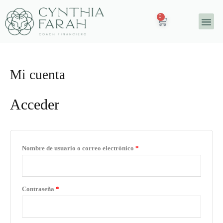
Ir
0
Carrito
al
Me
contenido
Mi cuenta
Acceder
Nombre de usuario o correo electrónico
*
Contraseña
*