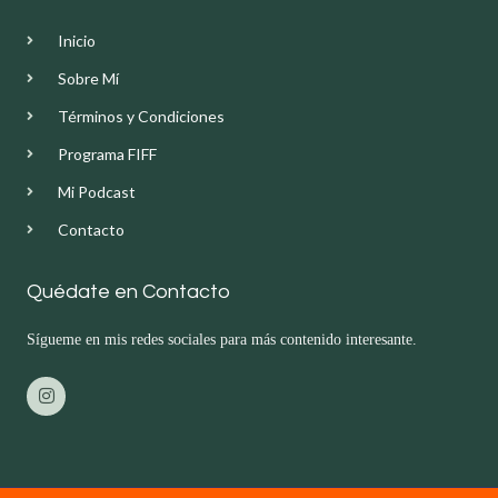
Inicio
Sobre Mí
Términos y Condiciones
Programa FIFF
Mi Podcast
Contacto
Quédate en Contacto
Sígueme en mis redes sociales para más contenido interesante.
I
n
s
t
a
g
r