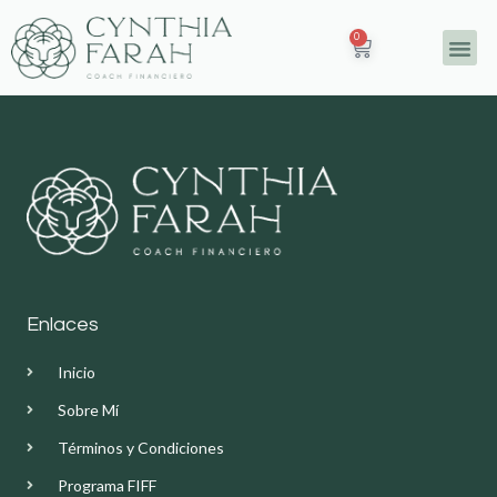
Ir
0
Carrito
al
Me
contenido
Enlaces
Inicio
Sobre Mí
Términos y Condiciones
Programa FIFF