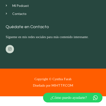
Mi Podcast
Contacto
Quédate en Contacto
Sígueme en mis redes sociales para más contenido interesante.
I
n
s
t
a
g
r
a
m
Copyright © Cynthia Farah
MIHTTP.COM
Diseñado por
¿Cómo puedo ayudarte?