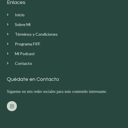
Enlaces
Inicio
Sobre Mí
Términos y Condiciones
Programa FIFF
Mi Podcast
Contacto
Quédate en Contacto
Sígueme en mis redes sociales para más contenido interesante.
I
n
s
t
a
g