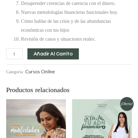
Desaprender creencias de carencia con el dinero.
Nuevas metodologías financieras funcionales hoy.
Cómo hablar de las crisis y de las abundancias
económicas con tus hijos
Revisión de casos y situaciones reales.
Añadir Al Carrito
Cursos Online
Categoría:
Productos relacionados
Original
Current
¡Oferta!
price
price
was:
is:
$19.99.
$9.99.