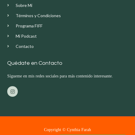
Sobre Mí
Términos y Condiciones
Programa FIFF
Mi Podcast
Contacto
Quédate en Contacto
Sígueme en mis redes sociales para más contenido interesante.
I
n
s
t
a
g
r
a
m
Copyright © Cynthia Farah